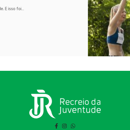
. E isso foi
…